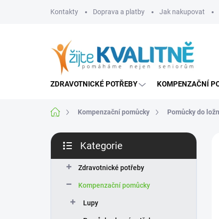
Přejít
Kontakty
Doprava a platby
Jak nakupovat
na
obsah
ZDRAVOTNICKÉ POTŘEBY
KOMPENZAČNÍ P
Domů
Kompenzační pomůcky
Pomůcky do ložn
P
Kategorie
o
Přeskočit
s
kategorie
t
Zdravotnické potřeby
r
Kompenzační pomůcky
a
n
Lupy
n