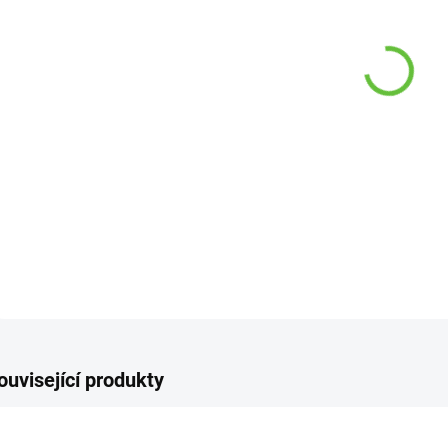
−
DETAI
Z
ouvisející produkty