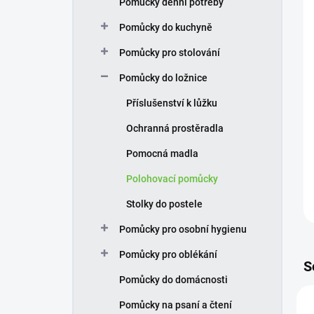
Pomůcky denní potřeby
í
p
Pomůcky do kuchyně
a
n
Pomůcky pro stolování
e
Pomůcky do ložnice
l
Příslušenství k lůžku
Ochranná prostěradla
Pomocná madla
Polohovací pomůcky
Stolky do postele
Pomůcky pro osobní hygienu
Pomůcky pro oblékání
S
Pomůcky do domácnosti
Pomůcky na psaní a čtení