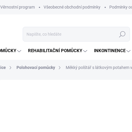
Věrnostní program
Všeobecné obchodní podmínky
Podmínky oc
Hledat
OMŮCKY
REHABILITAČNÍ POMŮCKY
INKONTINENCE
ice
Polohovací pomůcky
Měkký polštář s látkovým potahem ve 
15 hodnocení
Podrobnosti hodnocení
ZNAČKA:
SUND
od
Měrná
ZVOL
cena:
VARI