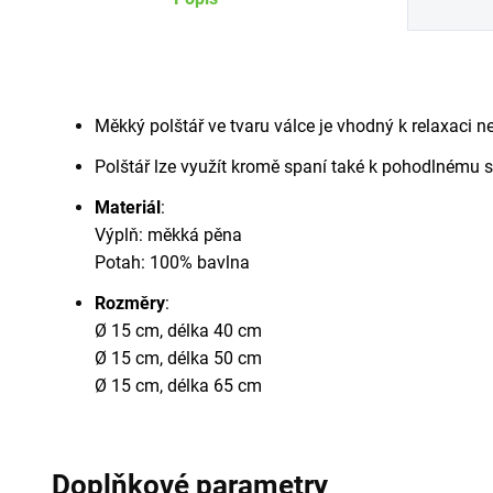
Měkký polštář ve tvaru válce je vhodný k relaxaci ne
Polštář lze využít kromě spaní také k pohodlnému s
Materiál
:
Výplň: měkká pěna
Potah: 100% bavlna
Rozměry
:
Ø 15 cm, délka 40 cm
Ø 15 cm, délka 50 cm
Ø 15 cm, délka 65 cm
Doplňkové parametry