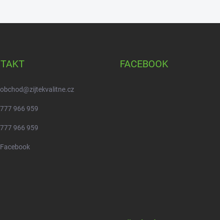
TAKT
FACEBOOK
obchod
@
zijtekvalitne.cz
777 966 959
777 966 959
Facebook