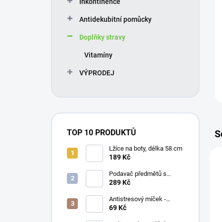
Inkontinence
í
p
Antidekubitní pomůcky
a
n
Doplňky stravy
e
Vitamíny
l
VÝPRODEJ
S
TOP 10 PRODUKTŮ
Lžíce na boty, délka 58 cm
189 Kč
Podavač předmětů s
magnetem / prodloužená
289 Kč
ruka, různé délky 61 / 76 /
81 / 90 cm
Antistresový míček -
průměr 75 mm, mix barev
69 Kč