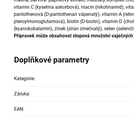
vitamin C (kyselina askorbová), niacin (nikotinamid), vita
pantothenová (D-pantothenan vápenatý), vitamín A (retinyl
pteroylmonoglutamová), biotin (D-biotin), vitamin D (chol
(kyanokobalamin), zinek (síran zinečnatý), selen (selenič
Přípravek může obsahovat stopová množstvi vaječných 
Doplňkové parametry
Kategorie
:
Záruka
:
EAN
: