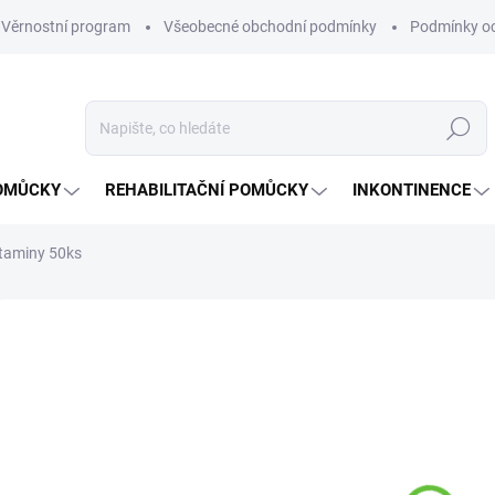
Věrnostní program
Všeobecné obchodní podmínky
Podmínky oc
Hledat
OMŮCKY
REHABILITAČNÍ POMŮCKY
INKONTINENCE
itaminy 50ks
Neohodnoceno
Podrobnosti hodnocení
ZNAČKA:
TE
22
Měrná
NA O
cena: