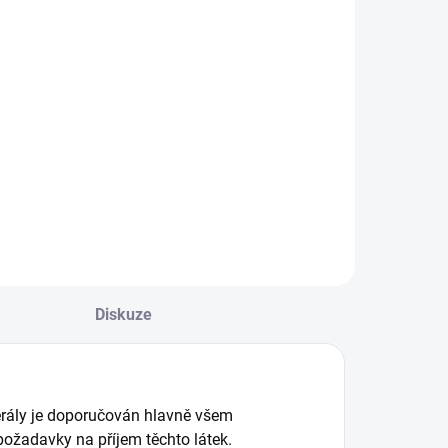
Diskuze
erály je doporučován hlavně všem
požadavky na příjem těchto látek.