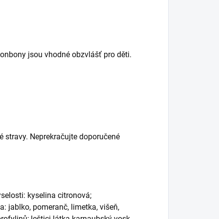
Bonbony jsou vhodné obzvlášť pro děti.
é stravy. Neprekračujte doporučené
selosti: kyselina citronová;
 jablko, pomeranč, limetka, višeň,
ofylinů; leštici látka karnaubský vosk,