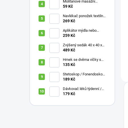
Molitanové masážní
míčky, různé velikosti
59 Kč
Navlékač ponožek textilní
s plastovou vložkou
269 Kč
Aplikátor mýdla nebo
krému se zásobníkem a
259 Kč
zahnutou rukojetí
Zvýšený sedák 40 x 40 x
10 cm
489 Kč
Hrnek se dvěma víčky s
krátkými náustky, nápoje,
135 Kč
pokrmy, 250 ml, různé
barvy
Stetoskop / Fonendoskop
pro zdravotnický personál,
189 Kč
různé barvy
Dávkovač léků týdenní /
denní 3 části, různé barvy,
179 Kč
ČESKÁ varianta