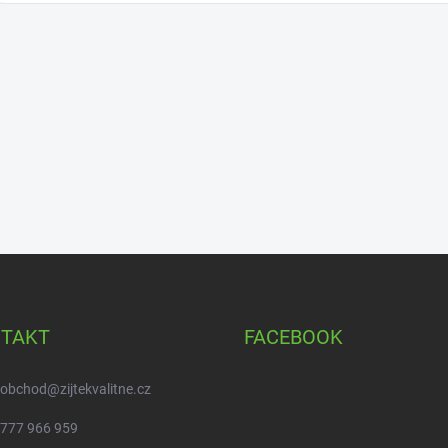
TAKT
FACEBOOK
obchod
@
zijtekvalitne.cz
777 966 959