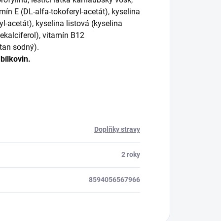
mín E (DL-alfa-tokoferyl-acetát), kyselina
-acetát), kyselina listová (kyselina
ekalciferol), vitamín B12
itan sodný).
bílkovin.
Doplňky stravy
2 roky
8594056567966