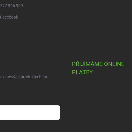
777 966 959
Facebook
PŘIJÍMÁME ONLINE
PLATBY
ce o nových produktech na