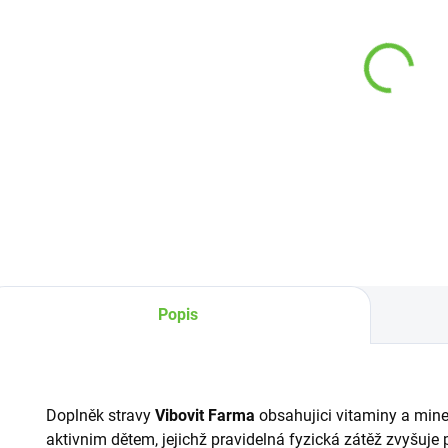
Vibovit Dino želé
Vibovit Imunity
multivitaminy
želé
50ks
multivitaminy
50ks
229 Kč
229 Kč
Detail
Detail
Popis
Doplněk stravy
Vibovit Farma
obsahujici vitaminy a min
aktivnim dětem, jejichž pravidelná fyzická zátěž zvyšuje 