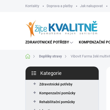
Přejít
Kontakty
Doprava a platby
Jak nakupovat
na
obsah
ZDRAVOTNICKÉ POTŘEBY
KOMPENZAČNÍ P
Domů
Doplňky stravy
Vibovit Farma želé multiv
P
Kategorie
o
Přeskočit
s
kategorie
t
Zdravotnické potřeby
r
Kompenzační pomůcky
a
n
Rehabilitační pomůcky
n