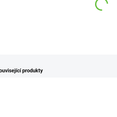
−
DETAI
Z
ouvisející produkty
NA OBJEDNÁVKU 1-2
NA OBJEDNÁVKU 1-2
DNY
DNY