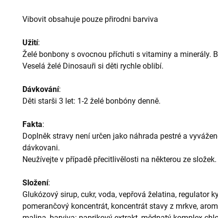
Vibovit obsahuje pouze přirodni barviva
Užití
:
Želé bonbony s ovocnou příchuti s vitaminy a minerály. 
Veselá želé Dinosauři si děti rychle oblibí.
Dávkování
:
Děti starši 3 let: 1-2 želé bonbóny denně.
Fakta
:
Doplněk stravy není určen jako náhrada pestré a vyvážen
dávkovani.
Neužívejte v případě přecitlivělosti na některou ze složek.
Složení
:
Glukózový sirup, cukr, voda, vepřová želatina, regulator ky
pomerančový koncentrát, koncentrát stavy z mrkve, aroma:
malina, barviva: paprikový extrakt, mědnatý komplex chlor