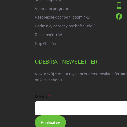
Věrnostní program
Všeobecné obchodní podmínky
Podmínky ochrany osobních údajů
Reklamační řád
Napište nám
ODEBÍRAT NEWSLETTER
Vložte svůj e-mail a my vám budeme zasílat informa
našem e-shopu.
E-MAIL
Přihlásit se