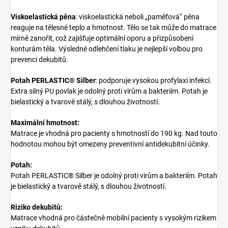
Viskoelastická pěna
: viskoelastická neboli „paměťová“ pěna
reaguje na tělesné teplo a hmotnost. Tělo se tak může do matrace
mírně zanořit, což zajišťuje optimální oporu a přizpůsobení
konturám těla. Výsledné odlehčení tlaku je nejlepší volbou pro
prevenci dekubitů.
Potah PERLASTIC® Silber
: podporuje vysokou profylaxi infekcí.
Extra silný PU povlak je odolný proti virům a bakteriím. Potah je
bielastický a tvarově stálý, s dlouhou životností.
Maximální hmotnost:
Matrace je vhodná pro pacienty s hmotností do 190 kg. Nad touto
hodnotou mohou být omezeny preventivní antidekubitní účinky.
Potah:
Potah PERLASTIC® Silber je odolný proti virům a bakteriím. Potah
je bielastický a tvarově stálý, s dlouhou životností.
Riziko dekubitů:
Matrace vhodná pro částečně mobilní pacienty s vysokým rizikem