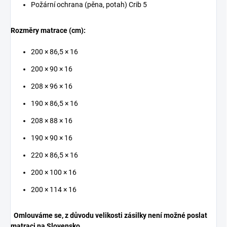
Požární ochrana (pěna, potah) Crib 5
Rozměry matrace (cm):
200 × 86,5 × 16
200 × 90 × 16
208 × 96 × 16
190 × 86,5 × 16
208 × 88 × 16
190 × 90 × 16
220 × 86,5 × 16
200 × 100 × 16
200 × 114 × 16
Omlouváme se, z důvodu velikosti zásilky není možné poslat
matraci na Slovensko.