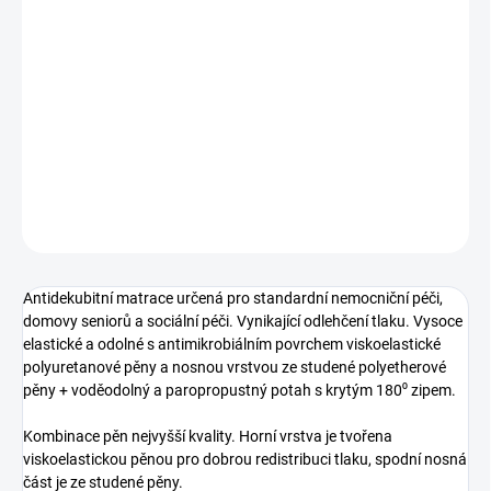
cena:
VARIANTA
−
+
Přidat do košíku
DETAILNÍ INFORMACE
ZEPTAT SE
Antidekubitní matrace určená pro standardní nemocniční péči,
domovy seniorů a sociální péči. Vynikající odlehčení tlaku. Vysoce
elastické a odolné s antimikrobiálním povrchem viskoelastické
polyuretanové pěny a nosnou vrstvou ze studené polyetherové
pěny + voděodolný a paropropustný potah s krytým 180⁰ zipem.
Kombinace pěn nejvyšší kvality. Horní vrstva je tvořena
viskoelastickou pěnou pro dobrou redistribuci tlaku, spodní nosná
část je ze studené pěny.