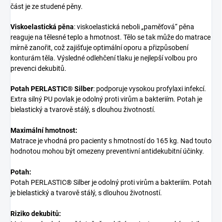
část je ze studené pěny.
Viskoelastická pěna
: viskoelastická neboli „paměťová“ pěna
reaguje na tělesné teplo a hmotnost. Tělo se tak může do matrace
mírně zanořit, což zajišťuje optimální oporu a přizpůsobení
konturám těla. Výsledné odlehčení tlaku je nejlepší volbou pro
prevenci dekubitů.
Potah PERLASTIC® Silber
: podporuje vysokou profylaxi infekcí.
Extra silný PU povlak je odolný proti virům a bakteriím. Potah je
bielastický a tvarově stálý, s dlouhou životností.
Maximální hmotnost:
Matrace je vhodná pro pacienty s hmotností do 165 kg. Nad touto
hodnotou mohou být omezeny preventivní antidekubitní účinky.
Potah:
Potah PERLASTIC® Silber je odolný proti virům a bakteriím. Potah
je bielastický a tvarově stálý, s dlouhou životností.
Riziko dekubitů: