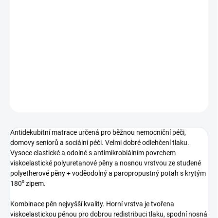
cena:
VARIANTA
−
+
Přidat do košíku
DETAILNÍ INFORMACE
ZEPTAT SE
Antidekubitní matrace určená pro běžnou nemocniční péči,
domovy seniorů a sociální péči. Velmi dobré odlehčení tlaku.
Vysoce elastické a odolné s antimikrobiálním povrchem
viskoelastické polyuretanové pěny a nosnou vrstvou ze studené
polyetherové pěny + voděodolný a paropropustný potah s krytým
180⁰ zipem.
Kombinace pěn nejvyšší kvality. Horní vrstva je tvořena
viskoelastickou pěnou pro dobrou redistribuci tlaku, spodní nosná