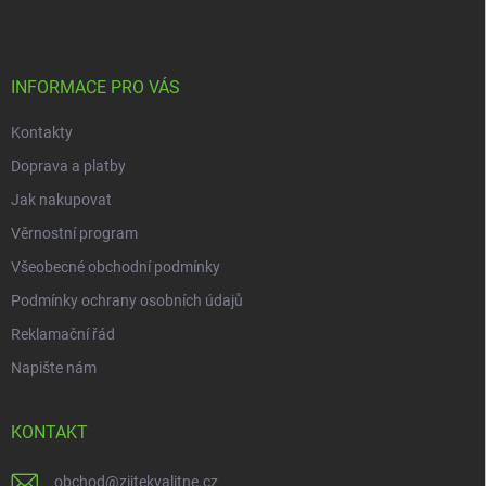
p
a
t
í
INFORMACE PRO VÁS
Kontakty
Doprava a platby
Jak nakupovat
Věrnostní program
Všeobecné obchodní podmínky
Podmínky ochrany osobních údajů
Reklamační řád
Napište nám
KONTAKT
obchod
@
zijtekvalitne.cz