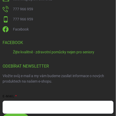
777 966 959
777 966 959
Facebook
FACEBOOK
Žijte kvalitně - zdravotní pomůcky nejen pro seniory
ODEBÍRAT NEWSLETTER
Vložte svůj e-mail a my vám budeme zasílat informace o nových
produktech na našem e-shopu.
E-MAIL