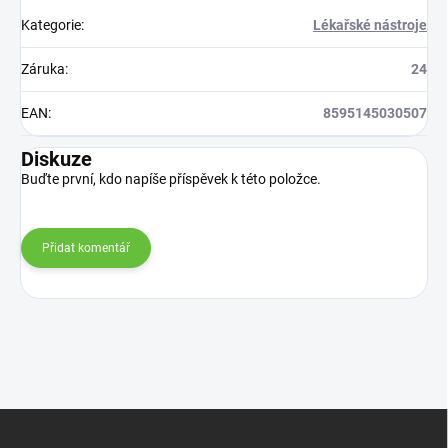
Kategorie
:
Lékařské nástroje
Záruka
:
24
EAN
:
8595145030507
Diskuze
Buďte první, kdo napíše příspěvek k této položce.
Přidat komentář
Z
á