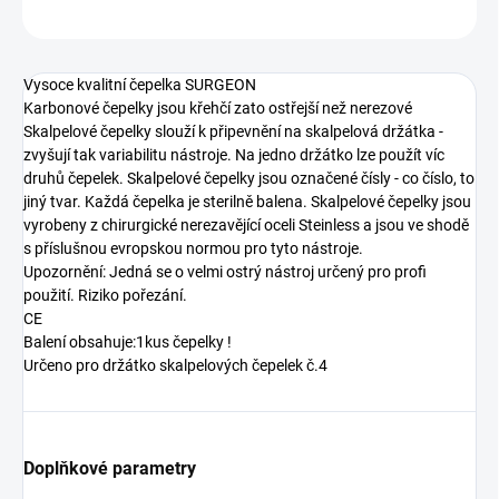
ZEPTAT SE
Vysoce kvalitní čepelka SURGEON
Karbonové čepelky jsou křehčí zato ostřejší než nerezové
Skalpelové čepelky slouží k připevnění na skalpelová držátka -
zvyšují tak variabilitu nástroje. Na jedno držátko lze použít víc
druhů čepelek. Skalpelové čepelky jsou označené čísly - co číslo, to
jiný tvar. Každá čepelka je sterilně balena. Skalpelové čepelky jsou
vyrobeny z chirurgické nerezavějící oceli Steinless a jsou ve shodě
s příslušnou evropskou normou pro tyto nástroje.
Upozornění: Jedná se o velmi ostrý nástroj určený pro profi
použití. Riziko pořezání.
CE
Balení obsahuje:1kus čepelky !
Určeno pro držátko skalpelových čepelek č.4
Doplňkové parametry