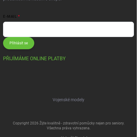
E-MAIL
Přihlásit se
PŘIJÍMÁME ONLINE PLATBY
Vojenské modely
Copyright 2026
Žijte kvalitně - zdravotní pomůcky nejen pro seniory
.
Všechna práva vyhrazena.