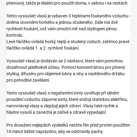
přenosný, takže je ideální pro použití doma, v salonu i na cestách.
Tento vysoušeč vlasů je vybaven 3 teplotami foukaného vzduchu -
dvěma úrovněmi horkého a jednou studeného. Dále má dvě
rychlosti foukání, což vám umožní mít nad stylingem plnou
kontrolu.
Levé tlačítko ovládá horký, teplý a studený vzduch, zatímco pravé
tlačítko ovládá 1. a 2. rychlost foukání.
Vysoušeč vlasů je dodáván se 2 nástavci, které vám pomohou
dosáhnout jakéhokoli účesu. Pomocí koncentrátoru pro přesný
styling, difuzéru pro objemné lokny a vlny a nástěnného držáku
pro pohodlné zavěšení.
Tento vysoušeč vlasů s negativními ionty uvolňuje při silném
proudění vzduchu záporné ionty, které snižují statickou elektřinu,
narovnávají vlasy a zlepšují jejich zdraví. Vlasy také rychle a
hladce vysuší a zanechá je zářivé a zdravě vypadající.
Pro dosažení nejlepších výsledků nechte fén před prvním použitím
10 minut běžet naprázdno, aby se odstranily pachy.