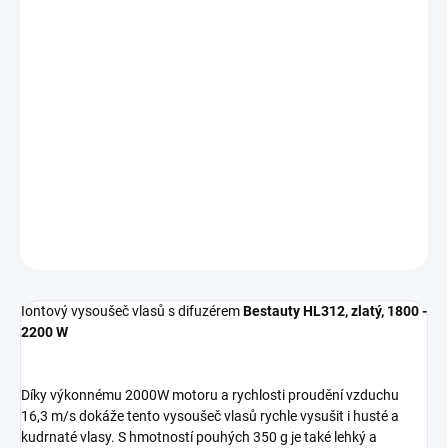
Měrná
SKLADEM
(3 KS)
cena:
−
+
Přidat do košíku
Iontový vysoušeč vlasů s difuzérem
Bestauty HL312, 1800 - 2200
W
DETAILNÍ INFORMACE
ZEPTAT SE
Iontový vysoušeč vlasů s difuzérem
Bestauty HL312, zlatý, 1800 -
2200 W
Díky výkonnému 2000W motoru a rychlosti proudění vzduchu
16,3 m/s dokáže tento vysoušeč vlasů rychle vysušit i husté a
kudrnaté vlasy. S hmotností pouhých 350 g je také lehký a