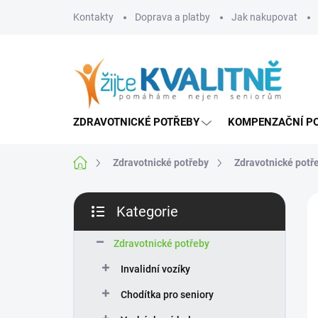
Přejít
Kontakty
Doprava a platby
Jak nakupovat
na
obsah
ZDRAVOTNICKÉ POTŘEBY
KOMPENZAČNÍ P
Domů
Zdravotnické potřeby
Zdravotnické potř
P
Kategorie
o
Přeskočit
s
kategorie
t
Zdravotnické potřeby
r
Invalidní vozíky
a
n
Chodítka pro seniory
n