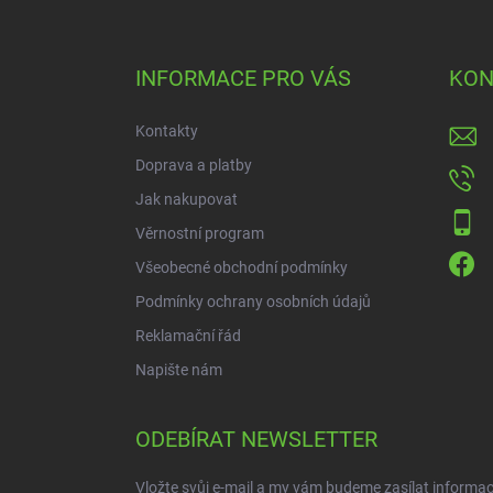
á
p
a
INFORMACE PRO VÁS
KON
t
í
Kontakty
Doprava a platby
Jak nakupovat
Věrnostní program
Všeobecné obchodní podmínky
Podmínky ochrany osobních údajů
Reklamační řád
Napište nám
ODEBÍRAT NEWSLETTER
Vložte svůj e-mail a my vám budeme zasílat informa