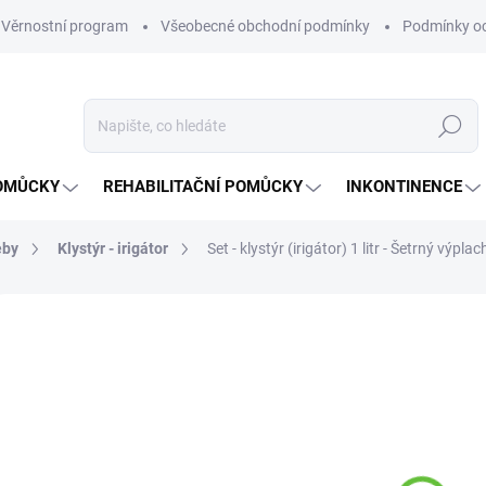
Věrnostní program
Všeobecné obchodní podmínky
Podmínky oc
Hledat
OMŮCKY
REHABILITAČNÍ POMŮCKY
INKONTINENCE
eby
Klystýr - irigátor
Set - klystýr (irigátor) 1 litr - Šetrný výplac
35 hodnocení
Podrobnosti hodnocení
ZNAČKA:
SUND
29
Měrná
SKL
cena: