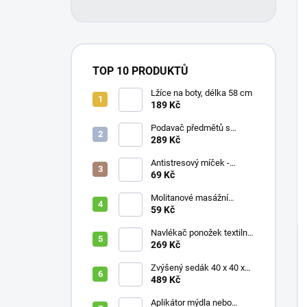
TOP 10 PRODUKTŮ
Lžíce na boty, délka 58 cm
189 Kč
Podavač předmětů s
magnetem / prodloužená
289 Kč
ruka, různé délky 61 / 76 /
81 / 90 cm
Antistresový míček -
průměr 75 mm, mix barev
69 Kč
Molitanové masážní
míčky, různé velikosti
59 Kč
Navlékač ponožek textilní
s plastovou vložkou
269 Kč
Zvýšený sedák 40 x 40 x
10 cm
489 Kč
Aplikátor mýdla nebo