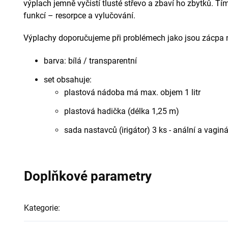
výplach jemně vyčistí tlusté střevo a zbaví ho zbytků. Tí
funkcí – resorpce a vylučování.
Výplachy doporučujeme při problémech jako jsou zácpa n
barva: bílá / transparentní
set obsahuje:
plastová nádoba má max. objem 1 litr
plastová hadička (délka 1,25 m)
sada nastavců (irigátor) 3 ks - anální a vaginá
Doplňkové parametry
Kategorie
: