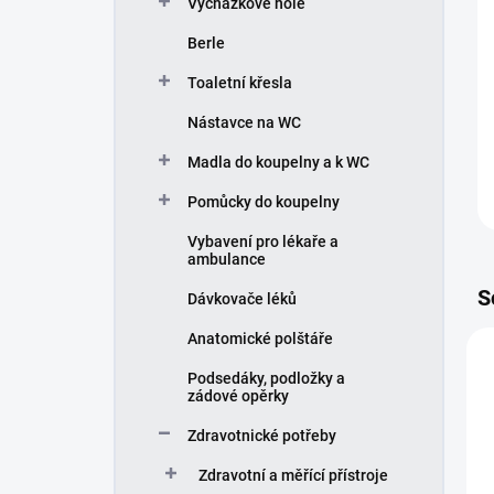
Vycházkové hole
í
p
Berle
a
n
Toaletní křesla
e
Nástavce na WC
l
Madla do koupelny a k WC
Pomůcky do koupelny
Vybavení pro lékaře a
ambulance
S
Dávkovače léků
Anatomické polštáře
Podsedáky, podložky a
zádové opěrky
Zdravotnické potřeby
Zdravotní a měřící přístroje