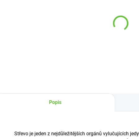
(50 KS)
Praktický klystýr
2 litry (irigátor) -
šetrný výplach
střev
259 Kč
Detail
Popis
Střevo je jeden z nejdůležitějších orgánů vylučujících jed