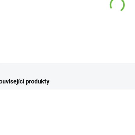
−
DETAI
Z
ouvisející produkty
SKLADEM