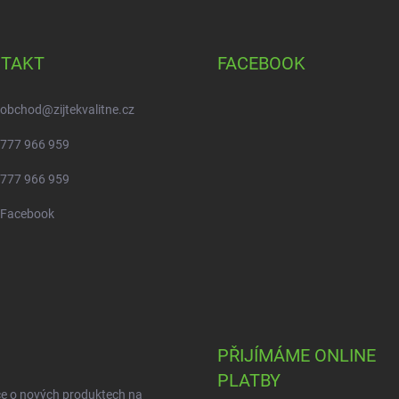
TAKT
FACEBOOK
obchod
@
zijtekvalitne.cz
777 966 959
777 966 959
Facebook
PŘIJÍMÁME ONLINE
PLATBY
ce o nových produktech na