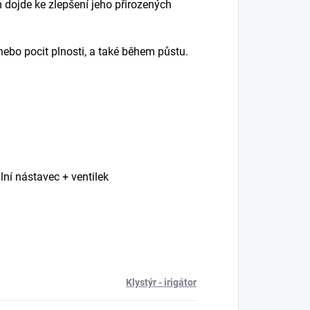
m dojde ke zlepšení jeho přirozených
ebo pocit plnosti, a také během půstu.
lní nástavec + ventilek
Klystýr - irigátor