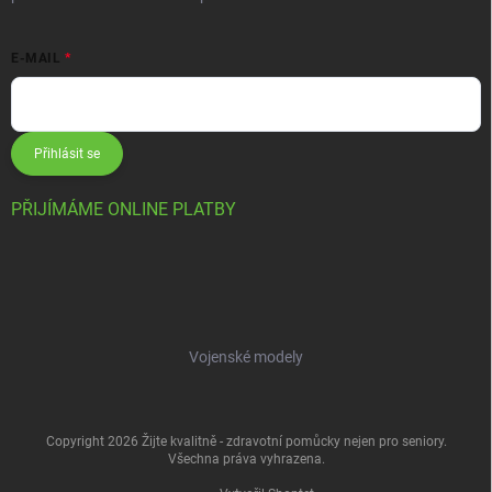
E-MAIL
Přihlásit se
PŘIJÍMÁME ONLINE PLATBY
Vojenské modely
Copyright 2026
Žijte kvalitně - zdravotní pomůcky nejen pro seniory
.
Všechna práva vyhrazena.