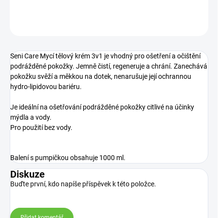
DETAILNÍ INFORMACE
ZEPTAT SE
Seni Care Mycí tělový krém 3v1 je vhodný pro ošetření a očištění
podrážděné pokožky. Jemně čistí, regeneruje a chrání. Zanechává
pokožku svěží a měkkou na dotek, nenarušuje její ochrannou
hydro-lipidovou bariéru.
Je ideální na ošetřování podrážděné pokožky citlivé na účinky
mýdla a vody.
Pro použití bez vody.
Balení s pumpičkou obsahuje 1000 ml.
Diskuze
Buďte první, kdo napíše příspěvek k této položce.
Přidat komentář