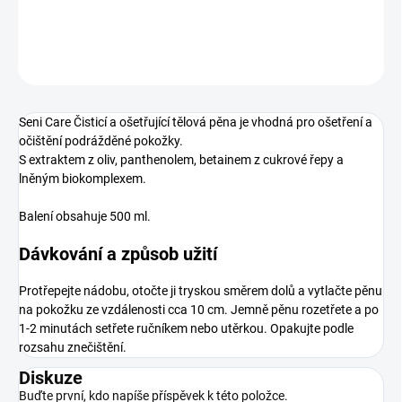
DETAILNÍ INFORMACE
ZEPTAT SE
Seni Care Čisticí a ošetřující tělová pěna je vhodná pro ošetření a
očištění podrážděné pokožky.
S extraktem z oliv, panthenolem, betainem z cukrové řepy a
lněným biokomplexem.
Balení obsahuje 500 ml.
Dávkování a způsob užití
Protřepejte nádobu, otočte ji tryskou směrem dolů a vytlačte pěnu
na pokožku ze vzdálenosti cca 10 cm. Jemně pěnu rozetřete a po
1-2 minutách setřete ručníkem nebo utěrkou. Opakujte podle
rozsahu znečištění.
Diskuze
Buďte první, kdo napíše příspěvek k této položce.