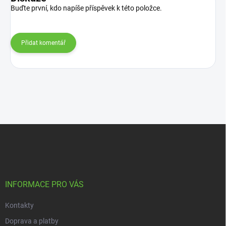
Buďte první, kdo napíše příspěvek k této položce.
Přidat komentář
Z
á
p
a
t
í
INFORMACE PRO VÁS
Kontakty
Doprava a platby