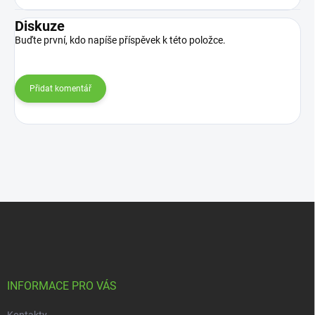
Diskuze
Buďte první, kdo napíše příspěvek k této položce.
Přidat komentář
Z
á
p
a
t
í
INFORMACE PRO VÁS