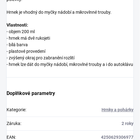
Hrnek je vhodný do myčky nádobí a mikrovlnné trouby.
Vlastnosti:
- objem 200 ml
- hrnek má dvě rukojeti
- bílá barva
- plastové provedení
- zvýšený okraj pro zabranění rozlití
- hrnek lze dát do myčky nádobí, mikrovlné trouby a i do autoklávu
Doplňkové parametry
Kategorie
:
Hrnky a pohárky
Záruka
:
2 roky
EAN
:
4250629306977