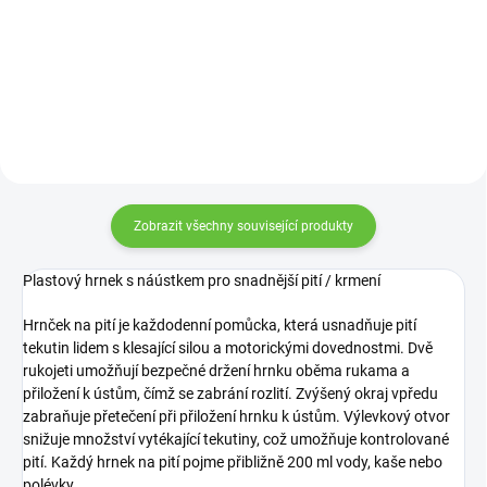
Zobrazit všechny související produkty
Plastový hrnek s náústkem pro snadnější pití / krmení
Hrnček na pití je každodenní pomůcka, která usnadňuje pití
tekutin lidem s klesající silou a motorickými dovednostmi.
Dvě
rukojeti umožňují bezpečné držení hrnku oběma rukama a
přiložení k ústům, čímž se zabrání rozlití.
Zvýšený okraj vpředu
zabraňuje přetečení při přiložení hrnku k ústům.
V
ýlevkový otvor
snižuje množství vytékající tekutiny, což umožňuje kontrolované
pití.
Každý hrnek na pití pojme přibližně 200 ml vody, kaše nebo
polévky.