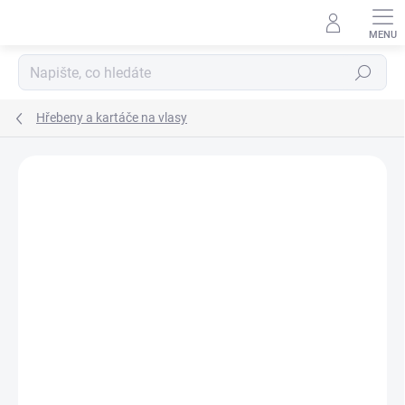
Přejít
na
obsah
Hledat
Hřebeny a kartáče na vlasy
Neohodnoceno
Podrobnosti hodnocení
ZNAČKA:
SUNDO