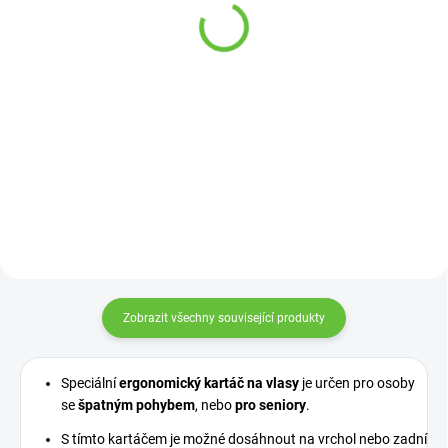
vložkou
299 Kč
269 Kč
Detail
Detail
Ulehčuje oblékání ponožek bez
nutnosti ohýbání při omezeném
rozsahu pohybu.
Zobrazit všechny související produkty
Speciální
ergonomický kartáč na vlasy
je určen pro osoby
se
špatným pohybem
, nebo
pro seniory
.
S tímto kartáčem je možné dosáhnout na vrchol nebo zadní