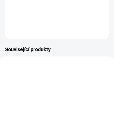
−
+
Přidat do košíku
DETAILNÍ INFORMACE
ZEPTAT SE
Související produkty
TIP
SKLADEM
SKLADEM
(257 KS)
(2 KS)
Navlékač ponožek
Pomůcka na mytí prstů a
textilní s plastovou
mezi prsty u nohou