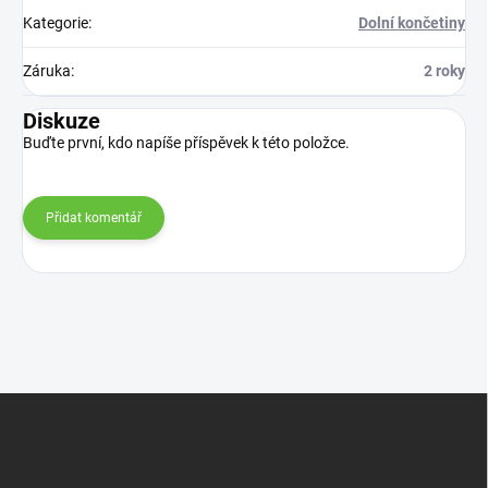
Kategorie
:
Dolní končetiny
Záruka
:
2 roky
Diskuze
Buďte první, kdo napíše příspěvek k této položce.
Přidat komentář
Z
á
p
a