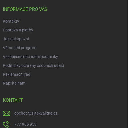
t
í
INFORMACE PRO VÁS
Kontakty
Doprava a platby
Jak nakupovat
Věrnostní program
Všeobecné obchodní podmínky
Podmínky ochrany osobních údajů
Reklamační řád
Napište nám
KONTAKT
obchod
@
zijtekvalitne.cz
777 966 959