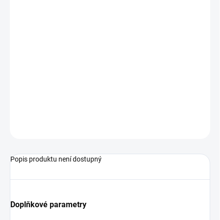
Indikace
Pomoc v léčebném a rehabilitačním procesu při úrazech,
onemocněních a dysfunkcích kyčelních kloubů
Pooperační komprese kyčelního kloubu po frakturách v
oblasti kyčelního kloubu, operacích a po endoprotézách
Potíže související s přetížením kyčelního kloubu
Degenerativní změny
Bolestivé syndromy různé etiologie
ZEPTAT SE
Popis produktu není dostupný
Doplňkové parametry