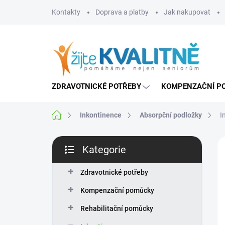
Přejít
Kontakty
Doprava a platby
Jak nakupovat
na
obsah
ZDRAVOTNICKÉ POTŘEBY
KOMPENZAČNÍ P
Domů
Inkontinence
Absorpční podložky
I
P
Kategorie
o
Přeskočit
s
kategorie
t
Zdravotnické potřeby
r
Kompenzační pomůcky
a
n
Rehabilitační pomůcky
n