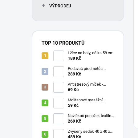
VÝPRODEJ
TOP 10 PRODUKTŮ
Lžíce na boty, délka 58 cm
189 Kč
Podavač předmětů s
magnetem / prodloužená
289 Kč
ruka, různé délky 61 / 76 /
81 / 90 cm
Antistresový míček -
průměr 75 mm, mix barev
69 Kč
Molitanové masážní
míčky, různé velikosti
59 Kč
Navlékač ponožek textilní
s plastovou vložkou
269 Kč
Zvýšený sedák 40 x 40 x
10 cm
489 Kč