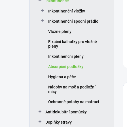
Inkontinence
í
p
Inkontinenční vložky
a
n
Inkontinenční spodní prádlo
e
Vložné pleny
l
Fixační kalhotky pro vložné
pleny
Inkontinenční pleny
Absorpční podložky
Hygiena a péče
Nádoby na moč a podložní
mísy
Ochranné potahy na matraci
Antidekubitní pomůcky
Doplňky stravy