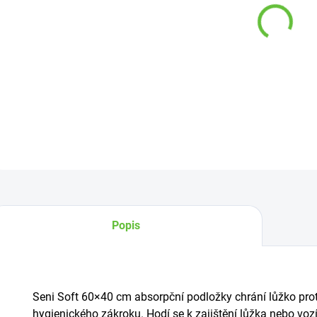
−
DETAI
Z
Popis
Seni Soft 60×40 cm absorpční podložky chrání lůžko pro
hygienického zákroku. Hodí se k zajištění lůžka nebo voz