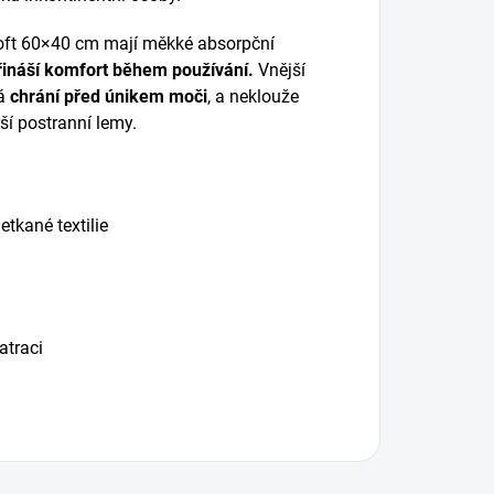
Soft 60×40 cm mají měkké absorpční
řináší komfort během používání.
Vnější
rá
chrání před únikem moči
, a neklouže
rší postranní lemy.
tkané textilie
atraci