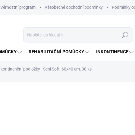
Věrnostní program
Všeobecné obchodní podmínky
Podmínky oc
Hledat
OMŮCKY
REHABILITAČNÍ POMŮCKY
INKONTINENCE
nkontinenční podložky - Seni Soft, 60x40 cm, 30 ks
Neohodnoceno
Podrobnosti hodnocení
ZNAČKA:
SEN
NOVINKA
30
Měrná
NA O
cena: