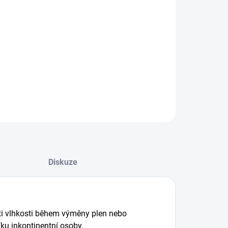
+
Přidat do košíku
LNÍ INFORMACE
EPTAT SE
Diskuze
ti vlhkosti během výměny plen nebo
íku inkontinentní osoby.