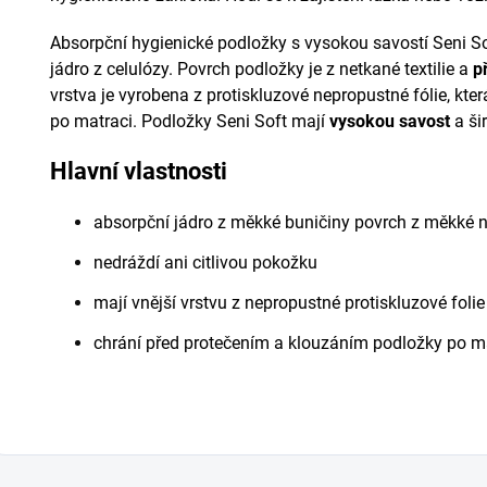
Absorpční hygienické podložky s vysokou savostí Seni 
jádro z celulózy. Povrch podložky je z netkané textilie a
p
vrstva je vyrobena z protiskluzové nepropustné fólie, kte
po matraci. Podložky Seni Soft mají
vysokou savost
a ši
Hlavní vlastnosti
absorpční jádro z měkké buničiny povrch z měkké ne
nedráždí ani citlivou pokožku
mají vnější vrstvu z nepropustné protiskluzové folie
chrání před protečením a klouzáním podložky po m