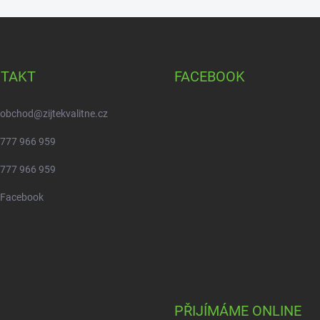
TAKT
FACEBOOK
obchod
@
zijtekvalitne.cz
777 966 959
777 966 959
Facebook
PŘIJÍMÁME ONLINE