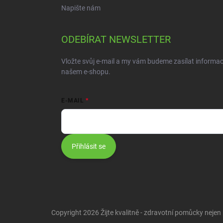
Napište nám
ODEBÍRAT NEWSLETTER
Vložte svůj e-mail a my vám budeme zasílat informa
našem e-shopu.
E-MAIL
Přihlásit se
Copyright 2026
Žijte kvalitně - zdravotní pomůcky nejen