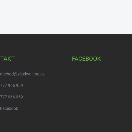
TAKT
FACEBOOK
obchod
@
zijtekvalitne.cz
777 966 959
777 966 959
Facebook