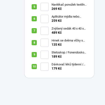
Navlékač ponožek textilní
s plastovou vložkou
269 Kč
Aplikátor mýdla nebo
krému se zásobníkem a
259 Kč
zahnutou rukojetí
Zvýšený sedák 40 x 40 x
10 cm
489 Kč
Hrnek se dvěma víčky s
krátkými náustky, nápoje,
135 Kč
pokrmy, 250 ml, různé
barvy
Stetoskop / Fonendoskop
pro zdravotnický personál,
189 Kč
různé barvy
Dávkovač léků týdenní /
denní 3 části, různé barvy,
179 Kč
ČESKÁ varianta