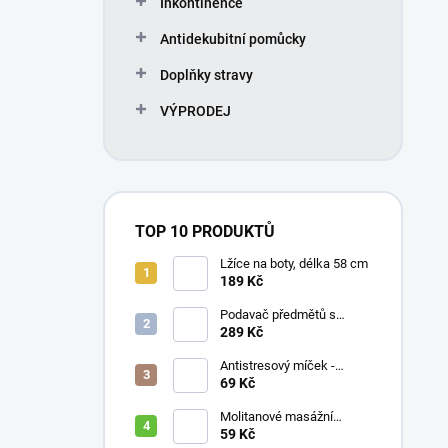
Inkontinence
í
p
Antidekubitní pomůcky
a
n
Doplňky stravy
e
VÝPRODEJ
l
TOP 10 PRODUKTŮ
Lžíce na boty, délka 58 cm
189 Kč
Podavač předmětů s
magnetem / prodloužená
289 Kč
ruka, různé délky 61 / 76 /
81 / 90 cm
Antistresový míček -
průměr 75 mm, mix barev
69 Kč
Molitanové masážní
míčky, různé velikosti
59 Kč