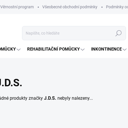
Věrnostní program
Všeobecné obchodní podmínky
Podmínky oc
Hledat
OMŮCKY
REHABILITAČNÍ POMŮCKY
INKONTINENCE
J.D.S.
ádné produkty značky
J.D.S.
nebyly nalezeny...