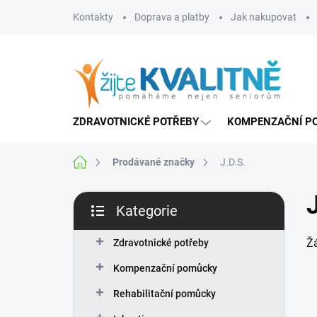
Přejít
Kontakty
Doprava a platby
Jak nakupovat
na
obsah
ZDRAVOTNICKÉ POTŘEBY
KOMPENZAČNÍ P
Domů
Prodávané značky
J.D.S.
P
Kategorie
o
Přeskočit
s
kategorie
Ž
t
Zdravotnické potřeby
r
Kompenzační pomůcky
a
n
Rehabilitační pomůcky
n