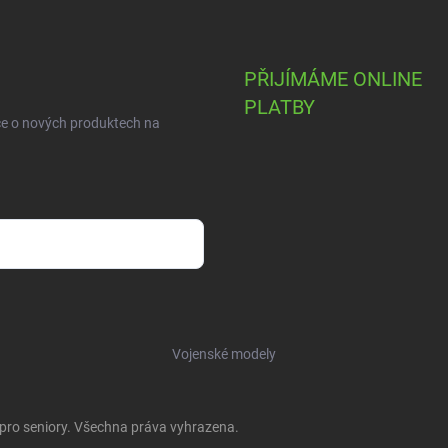
PŘIJÍMÁME ONLINE
PLATBY
ce o nových produktech na
Vojenské modely
 pro seniory
. Všechna práva vyhrazena.